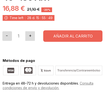
16,88 €
21,10 €
-20%
Time left
28
d.
15
:
55
:
48
AÑADIR AL CARRITO
Métodos de pago
Entrega en 48–72 h y devoluciones disponibles.
Consulta
condiciones de envío y devolución.