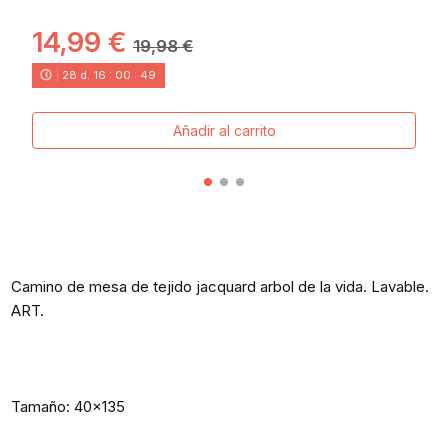
14,99 €
19,98 €
28
d.
16
:
00
:
48
Añadir al carrito
Camino de mesa de tejido jacquard arbol de la vida. Lavable.
ART.
Tamaño: 40x135