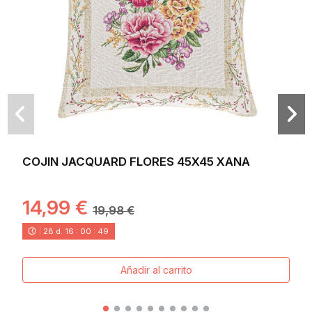
COJIN JACQUARD FLORES 45X45 XANA
14,99 €
19,98 €
28
d.
16
:
00
:
48
Añadir al carrito