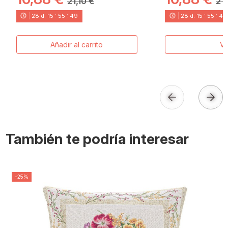
21,10 €
21,
28
d.
15
:
55
:
48
28
d.
15
:
55
:
48
Añadir al carrito
Ve
También te podría interesar
-25%