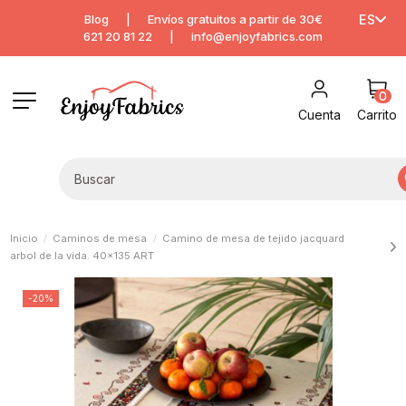
Blog
|
Envíos gratuitos a partir de 30€
ES
621 20 81 22
|
info@enjoyfabrics.com
0
Cuenta
Carrito
Inicio
Caminos de mesa
Camino de mesa de tejido jacquard
arbol de la vida. 40x135 ART
-20%