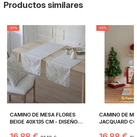
Productos similares
-20%
-20%
Fuera 
CAMINO DE MESA FLORES
CAMINO DE ME
BEIGE 40X135 CM - DISEÑO
JACQUARD CON ARBOL DE
COZY DE FLORES BLANCAS
NAVIDAD. 40X1
16,88 €
16,88 €
MINIMALISTA EN...