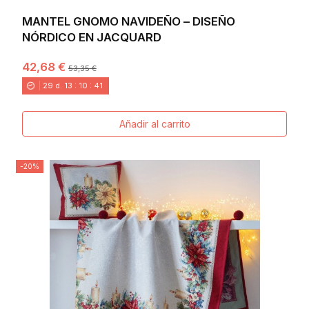
MANTEL GNOMO NAVIDEÑO – DISEÑO
NÓRDICO EN JACQUARD
42,68 €
53,35 €
29
d.
13
:
10
:
40
Añadir al carrito
-20%