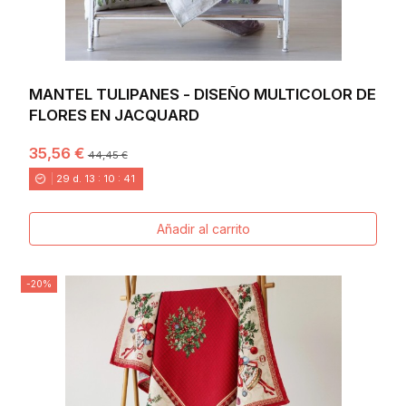
MANTEL TULIPANES - DISEÑO MULTICOLOR DE
FLORES EN JACQUARD
35,56 €
44,45 €
29
d.
13
:
10
:
40
Añadir al carrito
-20%