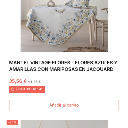
MANTEL VINTAGE FLORES - FLORES AZULES Y
AMARILLAS CON MARIPOSAS EN JACQUARD
35,56 €
44,46 €
29
d.
13
:
10
:
40
Añadir al carrito
-20%