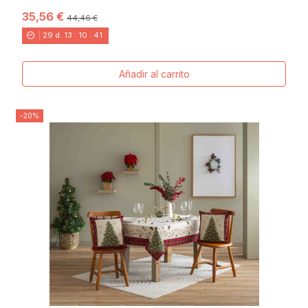
35,56 €
44,46 €
29
d.
13
:
10
:
40
Añadir al carrito
-20%