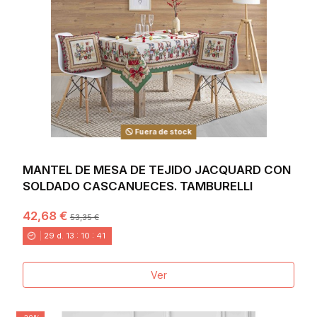
Fuera de stock
MANTEL DE MESA DE TEJIDO JACQUARD CON
SOLDADO CASCANUECES. TAMBURELLI
42,68 €
53,35 €
29
d.
13
:
10
:
40
Ver