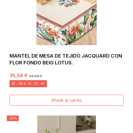
MANTEL DE MESA DE TEJIDO JACQUARD CON
FLOR FONDO BEIG LOTUS.
35,56 €
44,46 €
29
d.
13
:
10
:
40
Añadir al carrito
-20%