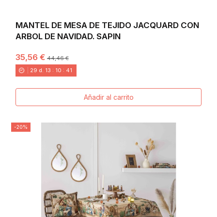
MANTEL DE MESA DE TEJIDO JACQUARD CON
ARBOL DE NAVIDAD. SAPIN
35,56 €
44,46 €
29
d.
13
:
10
:
40
Añadir al carrito
-20%