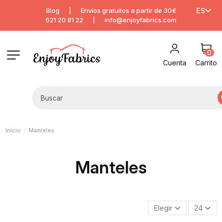
Blog
|
Envíos gratuitos a partir de 30€
ES
621 20 81 22
|
info@enjoyfabrics.com
0
Cuenta
Carrito
Inicio
Manteles
Manteles
Elegir
24