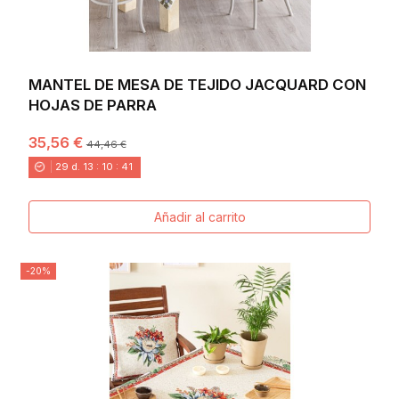
MANTEL DE MESA DE TEJIDO JACQUARD CON
HOJAS DE PARRA
35,56 €
44,46 €
29
d.
13
:
10
:
40
Añadir al carrito
-20%