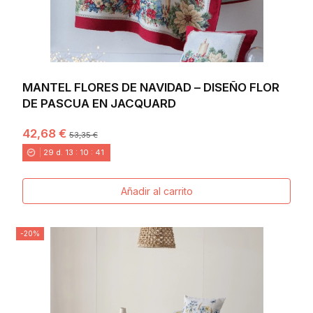
MANTEL FLORES DE NAVIDAD – DISEÑO FLOR
DE PASCUA EN JACQUARD
42,68 €
53,35 €
29
d.
13
:
10
:
40
Añadir al carrito
-20%