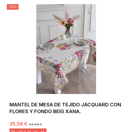
-20%
MANTEL DE MESA DE TEJIDO JACQUARD CON
FLORES Y FONDO BEIG XANA.
35,56 €
44,46 €
29
d.
13
:
10
:
40