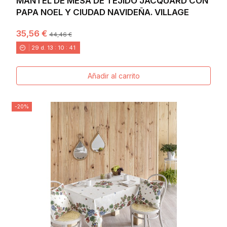
MANTEL DE MESA DE TEJIDO JACQUARD CON
PAPA NOEL Y CIUDAD NAVIDEÑA. VILLAGE
35,56 €
44,46 €
29
d.
13
:
10
:
40
Añadir al carrito
-20%