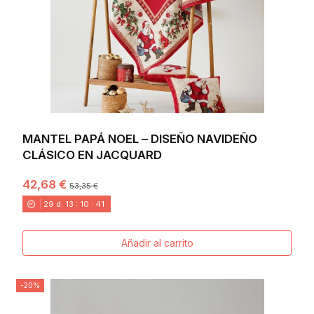
MANTEL PAPÁ NOEL – DISEÑO NAVIDEÑO
CLÁSICO EN JACQUARD
42,68 €
53,35 €
29
d.
13
:
10
:
40
Añadir al carrito
-20%