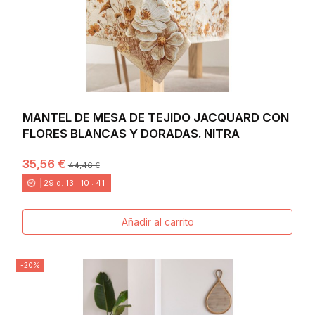
MANTEL DE MESA DE TEJIDO JACQUARD CON
FLORES BLANCAS Y DORADAS. NITRA
35,56 €
44,46 €
29
d.
13
:
10
:
40
Añadir al carrito
-20%