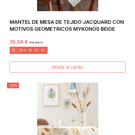
MANTEL DE MESA DE TEJIDO JACQUARD CON
MOTIVOS GEOMETRICOS MYKONOS BEIGE
35,56 €
44,46 €
29
d.
13
:
10
:
40
Añadir al carrito
-20%