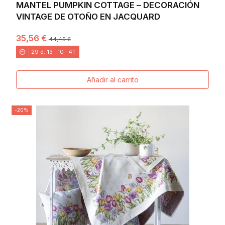
MANTEL PUMPKIN COTTAGE – DECORACIÓN
VINTAGE DE OTOÑO EN JACQUARD
35,56 €
44,45 €
29
d.
13
:
10
:
40
Añadir al carrito
-20%