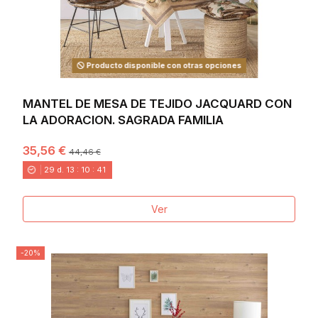
Producto disponible con otras opciones
MANTEL DE MESA DE TEJIDO JACQUARD CON
LA ADORACION. SAGRADA FAMILIA
35,56 €
44,46 €
29
d.
13
:
10
:
40
Ver
-20%