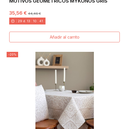
MOTIVOS GEOMETRICOS MYKONOS GRIS
35,56 €
44,46 €
29
d.
13
:
10
:
40
Añadir al carrito
-20%