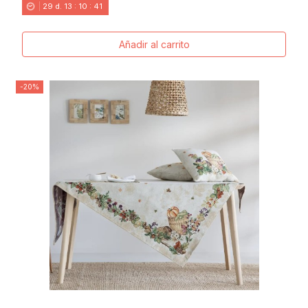
29
d.
13
:
10
:
40
Añadir al carrito
-20%