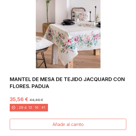
MANTEL DE MESA DE TEJIDO JACQUARD CON
FLORES. PADUA
35,56 €
44,46 €
29
d.
13
:
10
:
40
Añadir al carrito