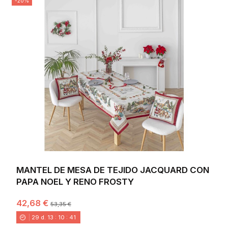
-20%
MANTEL DE MESA DE TEJIDO JACQUARD CON
PAPA NOEL Y RENO FROSTY
42,68 €
53,35 €
29
d.
13
:
10
:
40