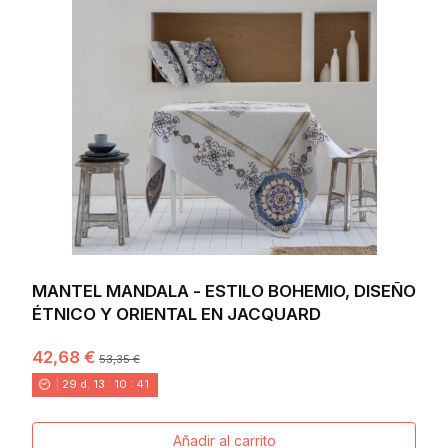
MANTEL MANDALA - ESTILO BOHEMIO, DISEÑO
ÉTNICO Y ORIENTAL EN JACQUARD
42,68 €
53,35 €
29
d.
13
:
10
:
40
Añadir al carrito