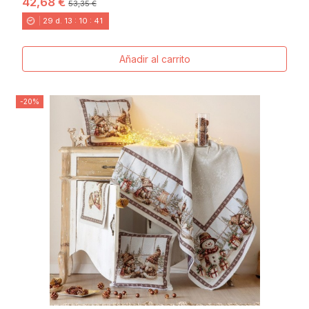
42,68 €
53,35 €
29
d.
13
:
10
:
40
Añadir al carrito
-20%