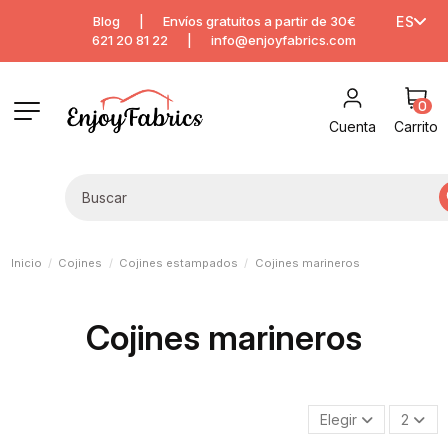
Blog
|
Envíos gratuitos a partir de 30€
ES
621 20 81 22
|
info@enjoyfabrics.com
0
Cuenta
Carrito
Inicio
Cojines
Cojines estampados
Cojines marineros
Cojines marineros
Elegir
2