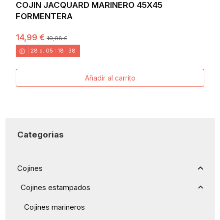
COJIN JACQUARD MARINERO 45X45
FORMENTERA
14,99 €
19,98 €
28
d.
05
:
18
:
38
Añadir al carrito
Categorias
Cojines
Cojines estampados
Cojines marineros