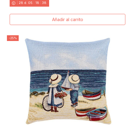
28
d.
05
:
18
:
38
Añadir al carrito
-25%