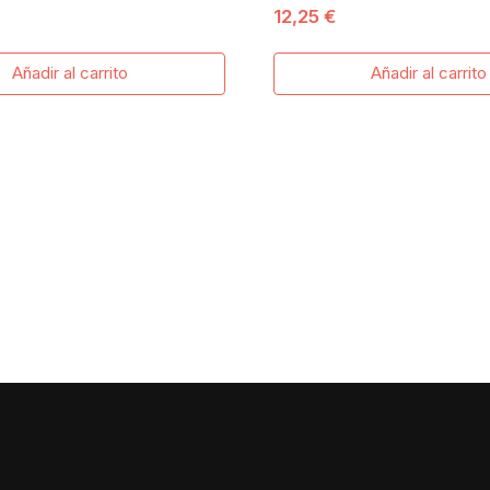
12,25 €
RD
MYKONOS C4
Añadir al carrito
Añadir al carrito