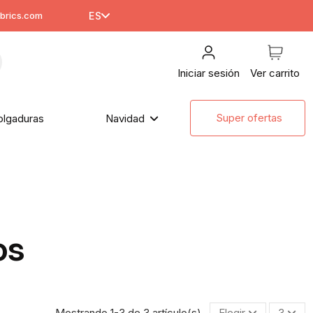
brics.com
ES
Iniciar sesión
Ver carrito
Super ofertas
olgaduras
Navidad
os
Mostrando 1-3 de 3 artículo(s)
Elegir
3