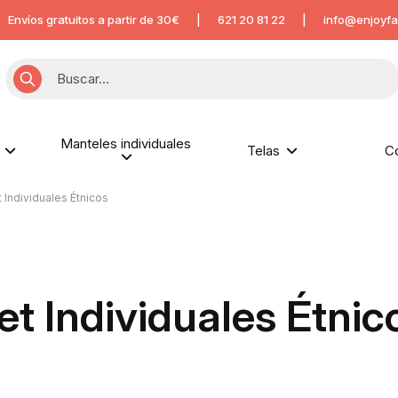
Envíos gratuitos a partir de 30€
|
621 20 81 22
|
info@enjoyfa
Manteles individuales
s
Telas
C
 Individuales Étnicos
et Individuales Étnic