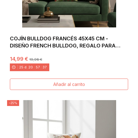
COJÍN BULLDOG FRANCÉS 45X45 CM -
DISEÑO FRENCH BULLDOG, REGALO PARA
AMANTES DEL...
14,99 €
19,98 €
25
d.
20
:
57
:
36
Añadir al carrito
-25%