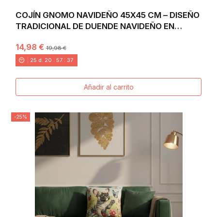
COJÍN GNOMO NAVIDEÑO 45X45 CM – DISEÑO
TRADICIONAL DE DUENDE NAVIDEÑO EN
JACQUARD
14,98 €
19,98 €
25
d.
20
:
57
:
36
Añadir al carrito
-25%