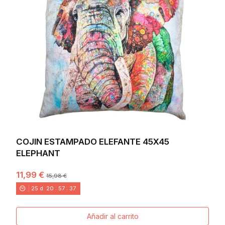
COJIN ESTAMPADO ELEFANTE 45X45
ELEPHANT
11,99 €
15,98 €
25
d.
20
:
57
:
36
Añadir al carrito