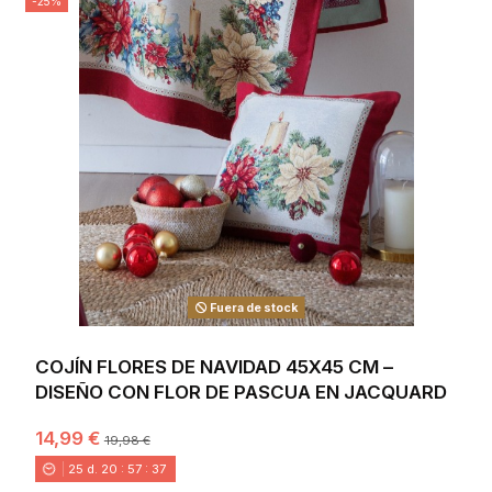
-25%
Fuera de stock
COJÍN FLORES DE NAVIDAD 45X45 CM –
DISEÑO CON FLOR DE PASCUA EN JACQUARD
14,99 €
19,98 €
25
d.
20
:
57
:
36