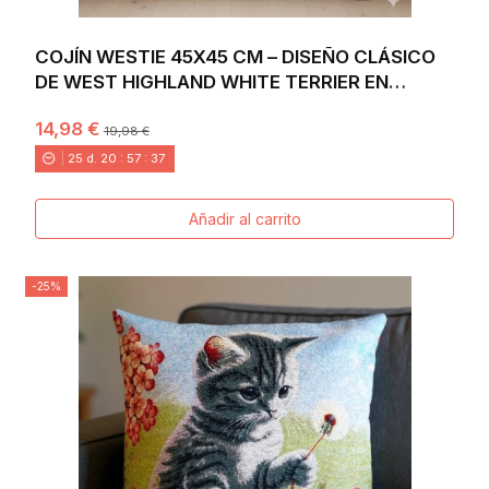
COJÍN WESTIE 45X45 CM – DISEÑO CLÁSICO
DE WEST HIGHLAND WHITE TERRIER EN
JACQUARD
14,98 €
19,98 €
25
d.
20
:
57
:
36
Añadir al carrito
-25%