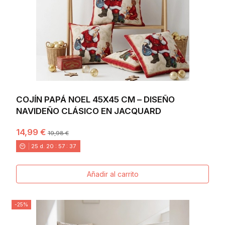
COJÍN PAPÁ NOEL 45X45 CM – DISEÑO
NAVIDEÑO CLÁSICO EN JACQUARD
14,99 €
19,98 €
25
d.
20
:
57
:
36
Añadir al carrito
-25%