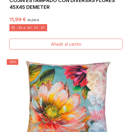
COJIN ESTAMPADO CON DIVERSAS FLORES
45X45 DEMETER
11,99 €
15,98 €
25
d.
20
:
57
:
36
Añadir al carrito
-25%