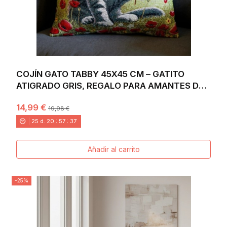
COJÍN GATO TABBY 45X45 CM – GATITO
ATIGRADO GRIS, REGALO PARA AMANTES DE
LOS GATOS, EN...
14,99 €
19,98 €
25
d.
20
:
57
:
36
Añadir al carrito
-25%