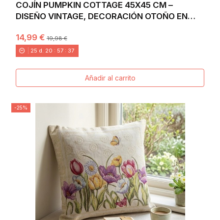
COJÍN PUMPKIN COTTAGE 45X45 CM –
DISEÑO VINTAGE, DECORACIÓN OTOÑO EN
JACQUARD
14,99 €
19,98 €
25
d.
20
:
57
:
36
Añadir al carrito
-25%