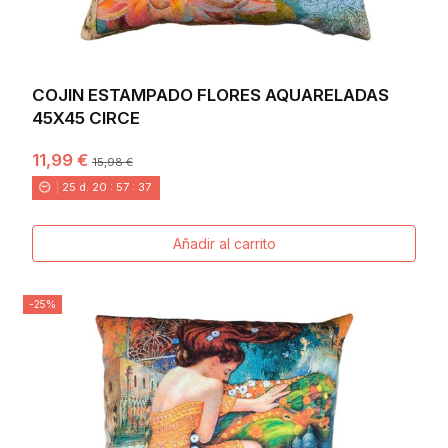
COJIN ESTAMPADO FLORES AQUARELADAS
45X45 CIRCE
11,99 €
15,98 €
25
d.
20
:
57
:
36
Añadir al carrito
-25%