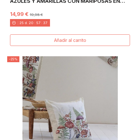
AZULES Y AMARILLAS CON MARIPOSAS EN
JACQUARD
14,99 €
19,98 €
25
d.
20
:
57
:
36
Añadir al carrito
-25%