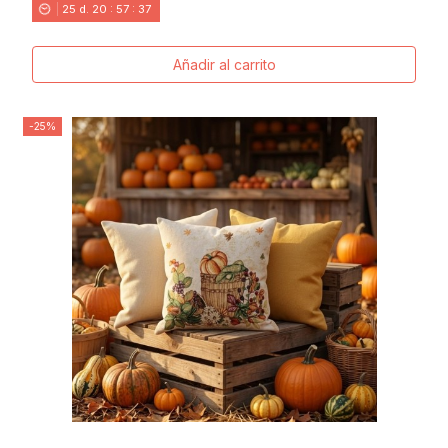
25
d.
20
:
57
:
36
Añadir al carrito
-25%