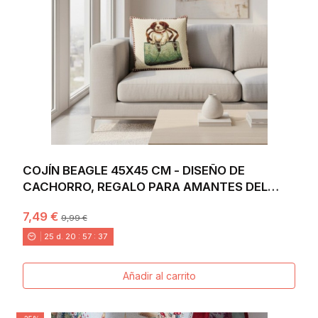
COJÍN BEAGLE 45X45 CM - DISEÑO DE
CACHORRO, REGALO PARA AMANTES DEL
BEAGLE, ESTILO...
7,49 €
9,99 €
25
d.
20
:
57
:
36
Añadir al carrito