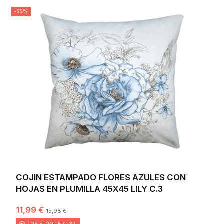
-25%
COJIN ESTAMPADO FLORES AZULES CON
HOJAS EN PLUMILLA 45X45 LILY C.3
11,99 €
15,98 €
25
d.
20
:
57
:
36