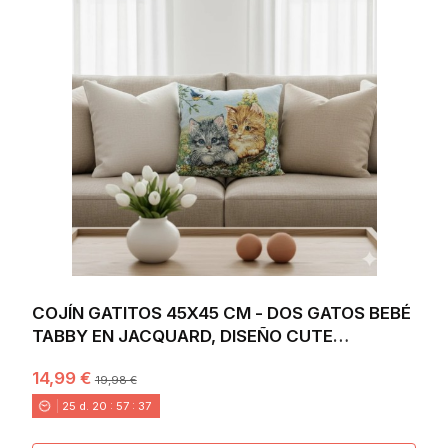
COJÍN GATITOS 45X45 CM - DOS GATOS BEBÉ
TABBY EN JACQUARD, DISEÑO CUTE
DECORATIVO
14,99 €
19,98 €
25
d.
20
:
57
:
36