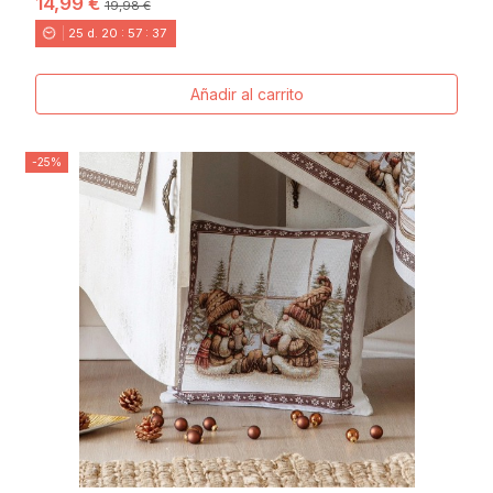
14,99 €
19,98 €
25
d.
20
:
57
:
36
Añadir al carrito
-25%