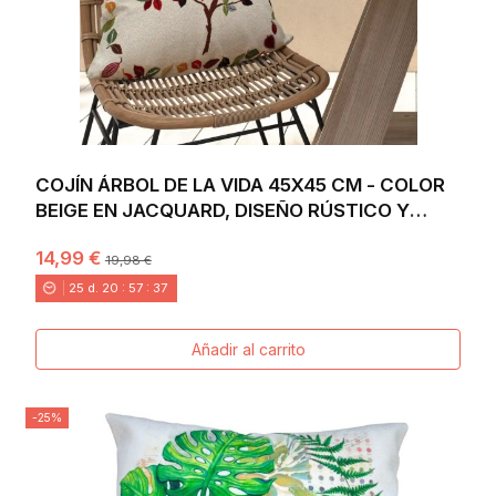
COJÍN ÁRBOL DE LA VIDA 45X45 CM - COLOR
BEIGE EN JACQUARD, DISEÑO RÚSTICO Y
BOHO
14,99 €
19,98 €
25
d.
20
:
57
:
36
Añadir al carrito
-25%