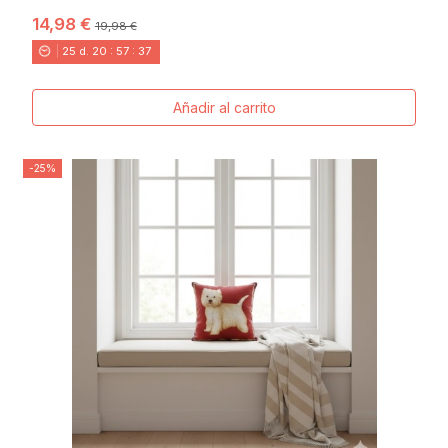
JACQUARD
14,98 €
19,98 €
25
d.
20
:
57
:
36
Añadir al carrito
-25%