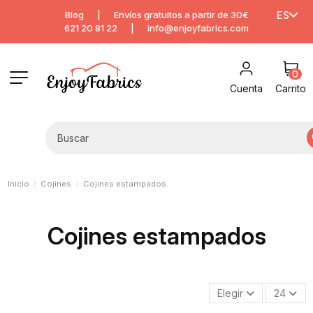
Blog
|
Envíos gratuitos a partir de 30€
ES
621 20 81 22
|
info@enjoyfabrics.com
0
Cuenta
Carrito
Inicio
Cojines
Cojines estampados
Cojines estampados
Elegir
24