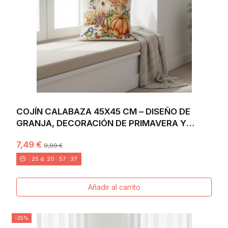
COJÍN CALABAZA 45X45 CM – DISEÑO DE
GRANJA, DECORACIÓN DE PRIMAVERA Y
OTOÑO, EN JACQUARD
7,49 €
9,99 €
25
d.
20
:
57
:
36
Añadir al carrito
-25%