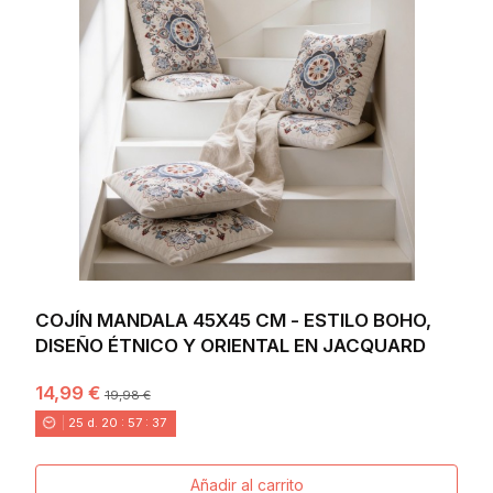
COJÍN MANDALA 45X45 CM - ESTILO BOHO,
DISEÑO ÉTNICO Y ORIENTAL EN JACQUARD
14,99 €
19,98 €
25
d.
20
:
57
:
36
Añadir al carrito