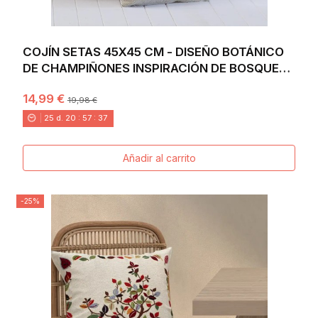
COJÍN SETAS 45X45 CM - DISEÑO BOTÁNICO
DE CHAMPIÑONES INSPIRACIÓN DE BOSQUE
EN JACQUARD
14,99 €
19,98 €
25
d.
20
:
57
:
36
Añadir al carrito
-25%