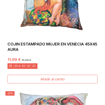
COJIN ESTAMPADO MUJER EN VENECIA 45X45
AURA
11,99 €
15,98 €
25
d.
20
:
57
:
36
Añadir al carrito
-25%