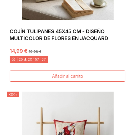
COJÍN TULIPANES 45X45 CM - DISEÑO
MULTICOLOR DE FLORES EN JACQUARD
14,99 €
19,98 €
25
d.
20
:
57
:
36
Añadir al carrito
-25%