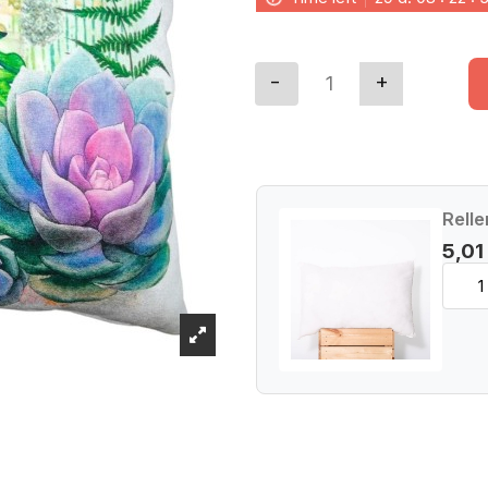
Relle
5,01