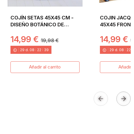
COJÍN SETAS 45X45 CM -
COJIN JACQU
DISEÑO BOTÁNICO DE
45X45 FRON
CHAMPIÑONES
14,99 €
14,99 €
INSPIRACIÓN DE BOSQUE
19,98 €
1
EN JACQUARD
29
d.
08
:
22
:
38
29
d.
08
:
22
:
Añadir al carrito
Añadir a