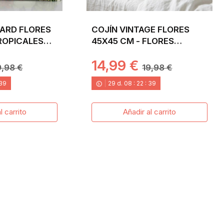
ARD FLORES
COJÍN VINTAGE FLORES
ROPICALES
45X45 CM - FLORES
A
AZULES Y AMARILLAS CON
14,99 €
MARIPOSAS EN JACQUARD
9,98 €
19,98 €
38
29
d.
08
:
22
:
38
l carrito
Añadir al carrito