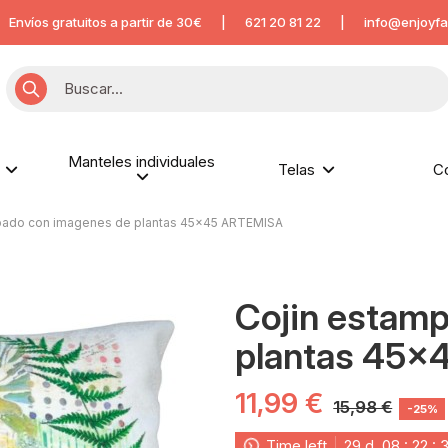
Envíos gratuitos a partir de 30€
|
621 20 81 22
|
info@enjoyfa
Manteles individuales
s
Telas
C
pado con imagenes de plantas 45x45 ARTEMISA
Cojin estam
plantas 45
11,99 €
15,98 €
-25%
Time left
29
d.
08
:
22
: