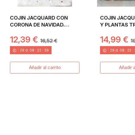
COJIN JACQUARD CON
COJIN JACQU
CORONA DE NAVIDAD.
Y PLANTAS T
45X45 KRIS
45X45 BIANK
12,39 €
14,99 €
16,52 €
1
29
d.
08
:
22
:
38
29
d.
08
:
22
:
Añadir al carrito
Añadir a