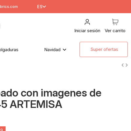
brics.com
ES
Iniciar sesión
Ver carrito
Super ofertas
olgaduras
Navidad
pado con imagenes de
x45 ARTEMISA
38