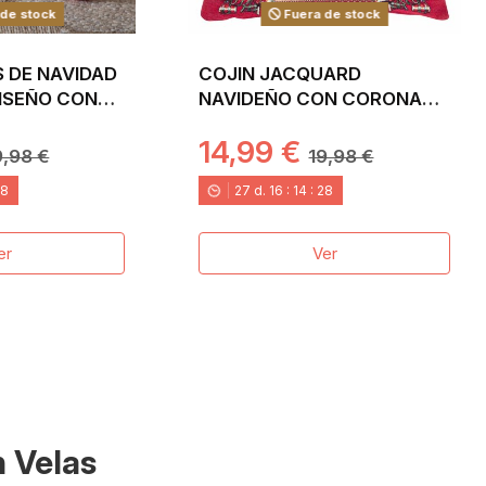
de stock
Fuera de stock
S DE NAVIDAD
COJIN JACQUARD
DISEÑO CON
NAVIDEÑO CON CORONA
CUA EN
45X45 FIDELITY
14,99 €
9,98 €
19,98 €
26
27
d.
16
:
14
:
26
er
Ver
n Velas