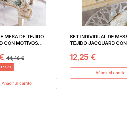
E MESA DE TEJIDO
SET INDIVIDUAL DE MES
D CON MOTIVOS
TEJIDO JACQUARD CON
S. CANDLE
CENTRAL NAVIDEÑA. 30
 €
12,25 €
CANDLE
44,46 €
:
17
:
26
Añadir al carrito
Añadir al carrito