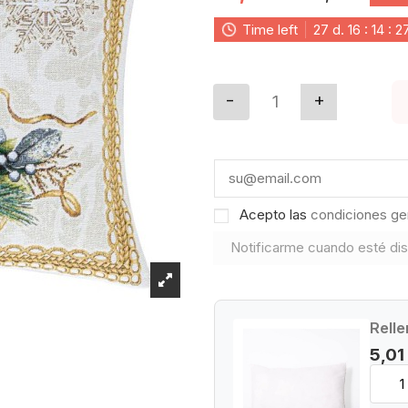
Time left
27
d.
16
:
14
:
2
Acepto las
condiciones ge
Relle
5,01