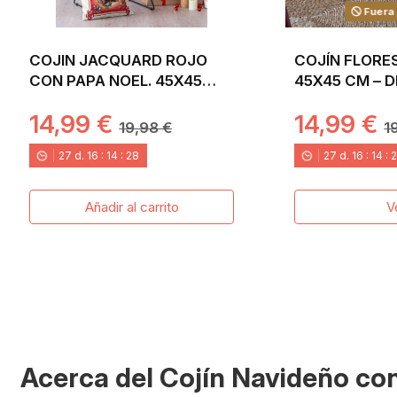
Fuera 
COJIN JACQUARD ROJO
COJÍN FLORE
CON PAPA NOEL. 45X45
45X45 CM – 
CHRISTMAS
FLOR DE PAS
14,99 €
14,99 €
JACQUARD
19,98 €
1
27
d.
16
:
14
:
26
27
d.
16
:
14
:
Añadir al carrito
V
Acerca del Cojín Navideño co