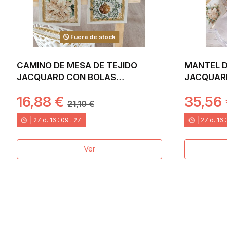
Fuera de stock
CAMINO DE MESA DE TEJIDO
MANTEL D
JACQUARD CON BOLAS
JACQUAR
NAVIDEÑAS. 40X135 CANDLE
NAVIDEÑO
16,88 €
35,56
21,10 €
27
d.
16
:
09
:
26
27
d.
16
Ver