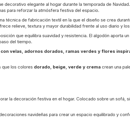
oque decorativo elegante al hogar durante la temporada de Navida
as para reforzar la atmósfera festiva del espacio.
una técnica de fabricación textil en la que el diseño se crea durant
frece relieve, textura y mayor durabilidad frente al uso diario y lo
sición que equilibra suavidad y resistencia. El algodón aporta un 
paso del tiempo.
con velas, adornos dorados, ramas verdes y flores inspira
s que los colores
dorado, beige, verde y crema
crean una pale
porar la decoración festiva en el hogar. Colocado sobre un sofá, 
decoraciones navideñas para crear un espacio equilibrado y confo