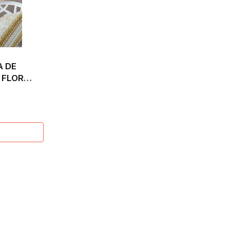
A DE
 FLOR
X45