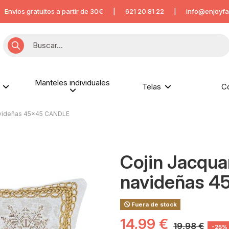
Envíos gratuitos a partir de 30€
|
621 20 81 22
|
info@enjoyfa
Manteles individuales
s
Telas
C
navideñas 45x45 CANDLE
Cojin Jacqua
navideñas 
Fuera de stock
14,99 €
19,98 €
-25%