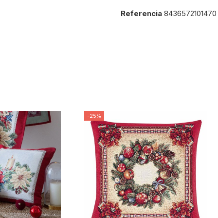
Referencia
8436572101470
-25%