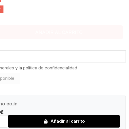
6
AÑADIR AL CARRITO
nerales
y la
política de confidencialidad
no cojín
 €
Añadir al carrito