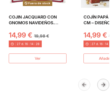
Fuera de stock
COJIN JACQUARD CON
COJÍN PAPÁ 
GNOMOS NAVIDEÑOS.
CM – DISEÑO
45X45 GNOMOS
CLÁSICO EN
14,99 €
14,99 €
19,98 €
1
27
d.
16
:
14
:
26
27
d.
16
:
14
:
Ver
Añadir a