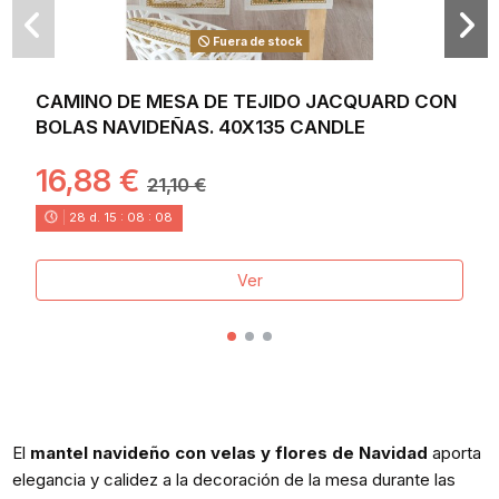
Fuera de stock
CAMINO DE MESA DE TEJIDO JACQUARD CON
BOLAS NAVIDEÑAS. 40X135 CANDLE
16,88 €
21,10 €
28
d.
15
:
08
:
08
Ver
El
mantel navideño con velas y flores de Navidad
aporta
elegancia y calidez a la decoración de la mesa durante las