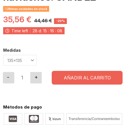
Últimas unidades en stock
35,56 €
44,46 €
-20%
Time left
28
d.
15
:
16
:
08
Medidas
AÑADIR AL CARRITO
Métodos de pago