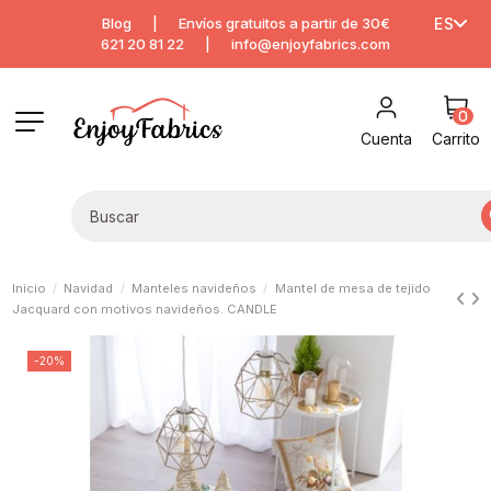
Blog
|
Envíos gratuitos a partir de 30€
ES
621 20 81 22
|
info@enjoyfabrics.com
0
Cuenta
Carrito
Inicio
Navidad
Manteles navideños
Mantel de mesa de tejido
Jacquard con motivos navideños. CANDLE
-20%