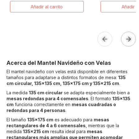
Añadir al carrito
Añadir al
Acerca del Mantel Navideño con Velas
El mantel navideño con velas está disponible en diferentes
tamaños para adaptarse a distintos formatos de mesa:
135
cm circular, 135x135 cm, 135x175 cm y 135x215 cm
.
La medida
135 cm circular
se adapta especialmente bien a
mesas redondas para 4 comensales
. El formato
135x135
cm
funciona correctamente en
mesas cuadradas o
redondas para 4 personas
.
El tamaño
135x175 cm
es adecuado para
mesas
rectangulares de 4 a 6 comensales
, mientras que la
medida
135x215 cm
resulta ideal para
mesas
rectangulares más amplias que permiten acomodar