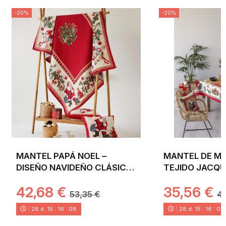
-20%
-20%
MANTEL PAPÁ NOEL –
MANTEL DE ME
DISEÑO NAVIDEÑO CLÁSICO
TEJIDO JACQ
EN JACQUARD
PAPA NOEL. C
42,68 €
35,56 €
53,35 €
4
28
d.
15
:
16
:
08
28
d.
15
:
16
:
08