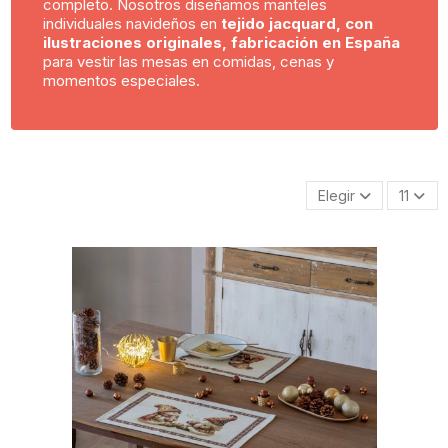
completo. Nosotros diseñamos manteles
individuales navideños en
tejido jacquard, con
ilustraciones originales, fabricación en España
para vestir las mesas en comidas, cenas y
momentos especiales.
Elegir
11