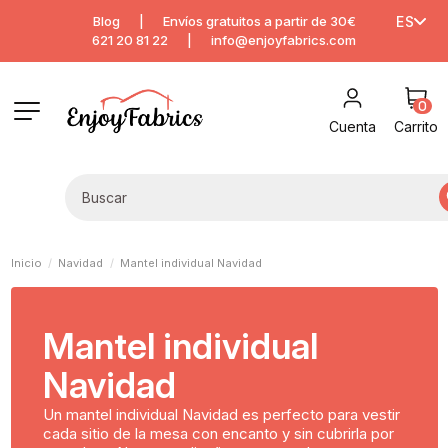
Blog
|
Envíos gratuitos a partir de 30€
ES
621 20 81 22
|
info@enjoyfabrics.com
0
Cuenta
Carrito
Inicio
Navidad
Mantel individual Navidad
Mantel individual
Navidad
Un mantel individual Navidad es perfecto para vestir
cada sitio de la mesa con encanto y sin cubrirla por