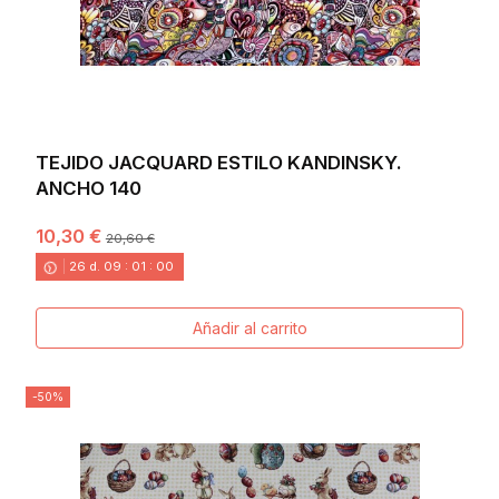
TEJIDO JACQUARD ESTILO KANDINSKY.
ANCHO 140
10,30 €
20,60 €
26
d.
09
:
00
:
58
Añadir al carrito
-50%