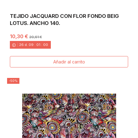
TEJIDO JACQUARD CON FLOR FONDO BEIG
LOTUS. ANCHO 140.
10,30 €
20,61 €
26
d.
09
:
00
:
58
Añadir al carrito
-50%