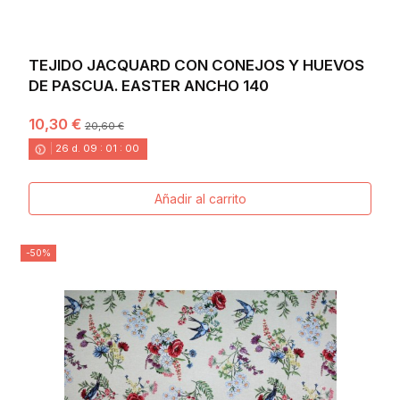
TEJIDO JACQUARD CON CONEJOS Y HUEVOS
DE PASCUA. EASTER ANCHO 140
10,30 €
20,60 €
26
d.
09
:
00
:
58
Añadir al carrito
-50%