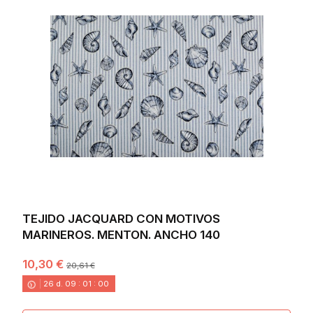
TEJIDO JACQUARD CON MOTIVOS
MARINEROS. MENTON. ANCHO 140
10,30 €
20,61 €
26
d.
09
:
00
:
58