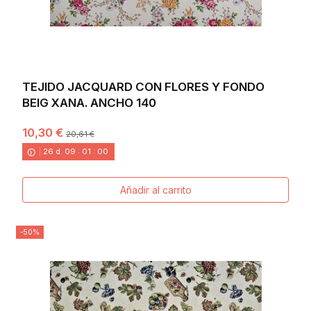
TEJIDO JACQUARD CON FLORES Y FONDO
BEIG XANA. ANCHO 140
10,30 €
20,61 €
26
d.
09
:
00
:
58
Añadir al carrito
-50%