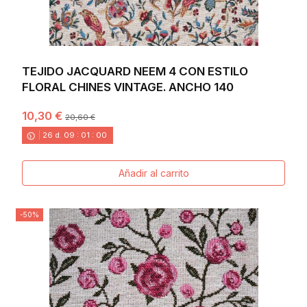
TEJIDO JACQUARD NEEM 4 CON ESTILO
FLORAL CHINES VINTAGE. ANCHO 140
10,30 €
20,60 €
26
d.
09
:
00
:
58
Añadir al carrito
-50%