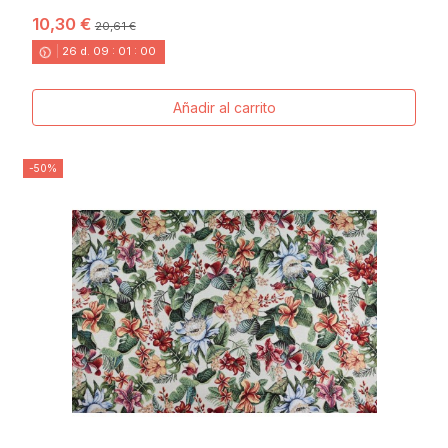
10,30 €
20,61 €
26
d.
09
:
00
:
58
Añadir al carrito
-50%