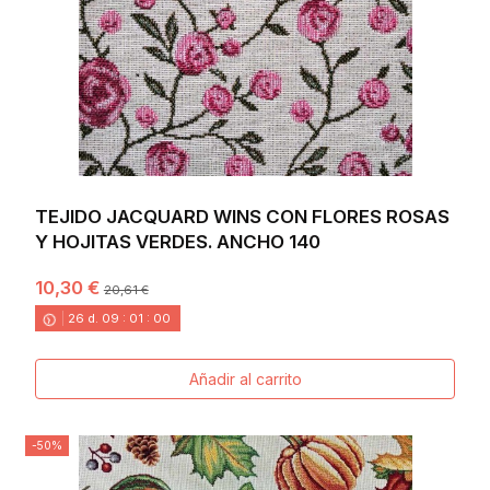
TEJIDO JACQUARD WINS CON FLORES ROSAS
Y HOJITAS VERDES. ANCHO 140
10,30 €
20,61 €
26
d.
09
:
00
:
58
Añadir al carrito
-50%