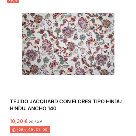
-50%
TEJIDO JACQUARD CON FLORES TIPO HINDU.
HINDU. ANCHO 140
10,30 €
20,60 €
26
d.
09
:
00
:
58