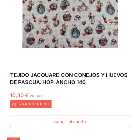
TEJIDO JACQUARD CON CONEJOS Y HUEVOS
DE PASCUA. HOP. ANCHO 140
10,30 €
20,60 €
26
d.
09
:
00
:
58
Añadir al carrito