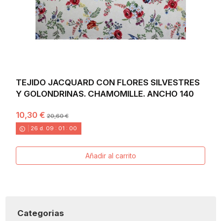
TEJIDO JACQUARD CON FLORES SILVESTRES
Y GOLONDRINAS. CHAMOMILLE. ANCHO 140
10,30 €
20,60 €
26
d.
09
:
00
:
58
Añadir al carrito
Categorias