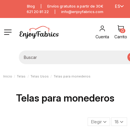
Blog
|
Envíos gratuitos a partir de 30€
ES
621 20 81 22
|
info@enjoyfabrics.com
0
Cuenta
Carrito
Inicio
Telas
Telas Usos
Telas para monederos
Telas para monederos
Elegir
18