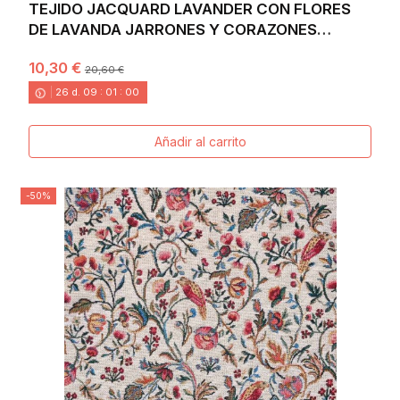
TEJIDO JACQUARD LAVANDER CON FLORES
DE LAVANDA JARRONES Y CORAZONES
MORADOS. ANCHO 140
10,30 €
20,60 €
26
d.
09
:
00
:
58
Añadir al carrito
-50%