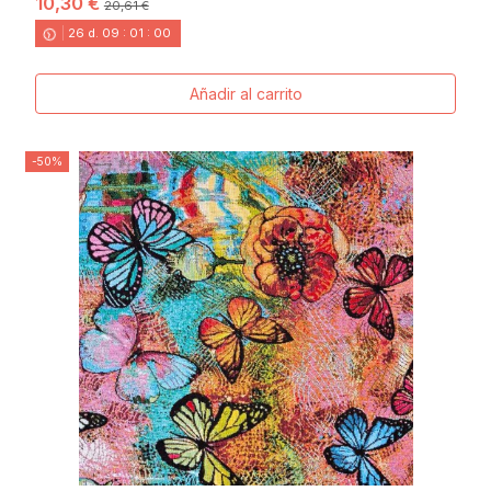
10,30 €
20,61 €
26
d.
09
:
00
:
58
Añadir al carrito
-50%