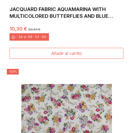
JACQUARD FABRIC AQUAMARINA WITH
MULTICOLORED BUTTERFLIES AND BLUE
BACKGROUND. WIDTH 140
10,30 €
20,61 €
26
d.
09
:
00
:
58
Añadir al carrito
-50%