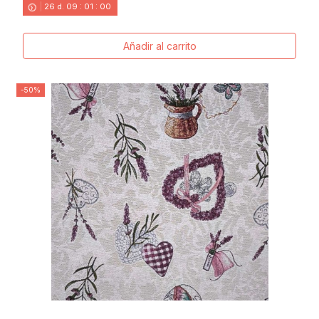
26
d.
09
:
00
:
58
Añadir al carrito
-50%