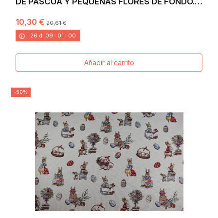
DE PASCUA Y PEQUEÑAS FLORES DE FONDO.
ANCHO 140. EGGS
10,30 €
20,61 €
26
d.
09
:
00
:
58
Añadir al carrito
-50%