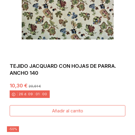
TEJIDO JACQUARD CON HOJAS DE PARRA.
ANCHO 140
10,30 €
20,61 €
26
d.
09
:
00
:
58
Añadir al carrito
-50%