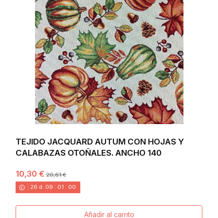
TEJIDO JACQUARD AUTUM CON HOJAS Y
CALABAZAS OTOÑALES. ANCHO 140
10,30 €
20,61 €
26
d.
09
:
00
:
58
Añadir al carrito