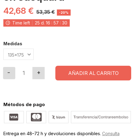
42,68 €
53,35 €
-20%
Time left
25
d.
16
:
57
:
30
Medidas
AÑADIR AL CARRITO
Métodos de pago
Entrega en 48–72 h y devoluciones disponibles.
Consulta