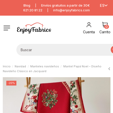
Blog
|
Envíos gratuitos a partir de 30€
ES
621 20 81 22
|
info@enjoyfabrics.com
0
Cuenta
Carrito
Inicio
Navidad
Manteles navideños
Mantel Papá Noel – Diseño
Navideño Clásico en Jacquard
-20%