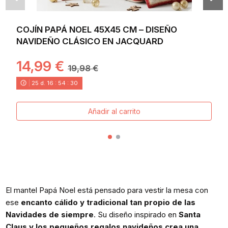
COJÍN PAPÁ NOEL 45X45 CM – DISEÑO
NAVIDEÑO CLÁSICO EN JACQUARD
14,99 €
19,98 €
25
d.
16
:
54
:
30
Añadir al carrito
El mantel Papá Noel está pensado para vestir la mesa con
ese
encanto cálido y tradicional tan propio de las
Navidades de siempre
. Su diseño inspirado en
Santa
Claus y los pequeños regalos navideños crea una