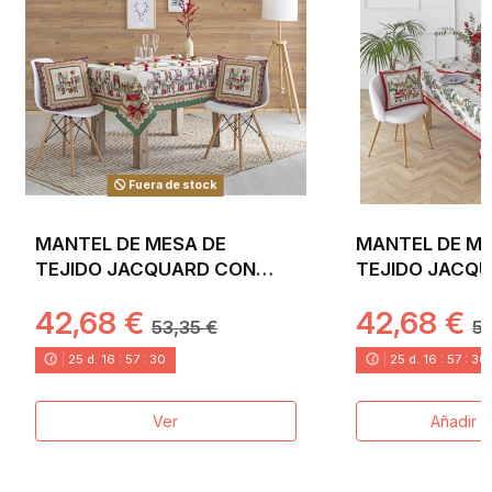
Fuera de stock
MANTEL DE MESA DE
MANTEL DE ME
TEJIDO JACQUARD CON
TEJIDO JACQ
SOLDADO CASCANUECES.
PAPA NOEL Y 
42,68 €
42,68 €
TAMBURELLI
53,35 €
53
25
d.
16
:
57
:
30
25
d.
16
:
57
:
30
Ver
Añadir al