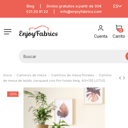
Blog
|
Envíos gratuitos a partir de 30€
ES
621 20 81 22
|
info@enjoyfabrics.com
0
Cuenta
Carrito
Inicio
Caminos de mesa
Caminos de mesa florales
Camino
de mesa de tejido Jacquard con flor fondo beig. 40x135 LOTUS
-20%