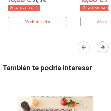
21,10 €
21,
27
d.
06
:
52
:
40
27
d.
06
:
52
:
40
Añadir al carrito
Añadir al
También te podría interesar