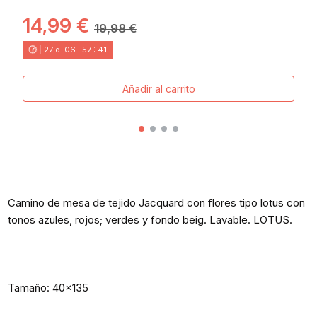
14,99 €
19,98 €
27
d.
06
:
57
:
40
Añadir al carrito
Camino de mesa de tejido Jacquard con flores tipo lotus con
tonos azules, rojos; verdes y fondo beig. Lavable. LOTUS.
Tamaño: 40x135