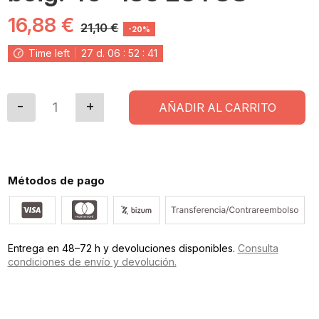
16,88 €
21,10 €
-20%
Time left
27
d.
06
:
52
:
40
AÑADIR AL CARRITO
Métodos de pago
Entrega en 48–72 h y devoluciones disponibles.
Consulta
condiciones de envío y devolución.