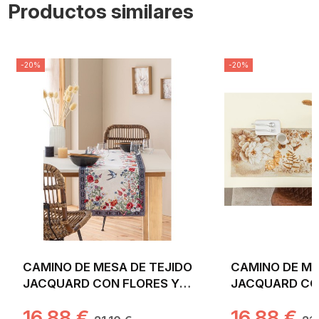
Productos similares
-20%
-20%
CAMINO DE MESA DE TEJIDO
CAMINO DE ME
JACQUARD CON FLORES Y
JACQUARD CO
GOLONDRINAS. 40X135
DORADA FONDO
16,88 €
16,88 €
CHAMOMILLE
40X135 NITRA.