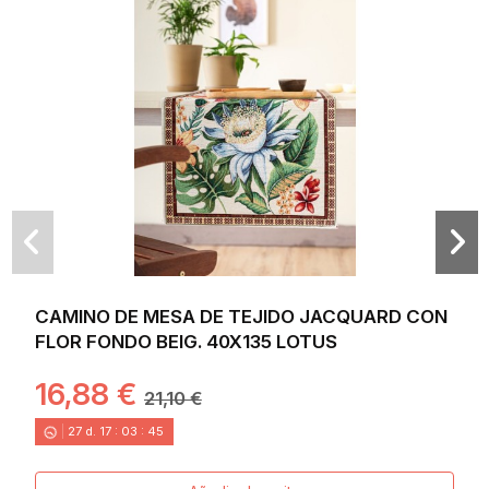
CAMINO DE MESA DE TEJIDO JACQUARD CON
FLOR FONDO BEIG. 40X135 LOTUS
16,88 €
21,10 €
27
d.
17
:
03
:
44