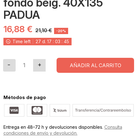
fondo beig. 40X135
PADUA
16,88 €
21,10 €
-20%
Time left
27
d.
17
:
03
:
44
AÑADIR AL CARRITO
Métodos de pago
Entrega en 48–72 h y devoluciones disponibles.
Consulta
condiciones de envío y devolución.