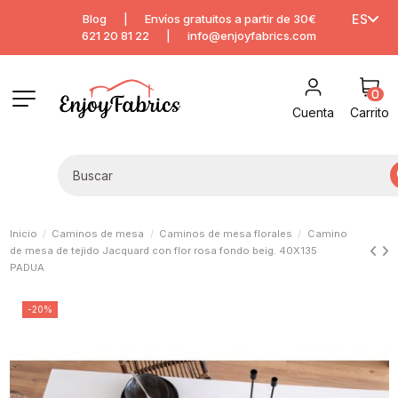
Blog
|
Envíos gratuitos a partir de 30€
ES
621 20 81 22
|
info@enjoyfabrics.com
0
Cuenta
Carrito
Inicio
Caminos de mesa
Caminos de mesa florales
Camino
de mesa de tejido Jacquard con flor rosa fondo beig. 40X135
PADUA
-20%