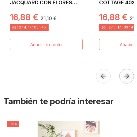
JACQUARD CON FLORES
COTTAGE 40X1
LAVANDA. 40X135 LAVANDER
DECORACIÓN V
16,88 €
16,88 €
OTOÑO EN JA
21,10 €
21,
27
d.
17
:
03
:
44
27
d.
17
:
03
:
44
Añadir al carrito
Añadir al
También te podría interesar
-20%