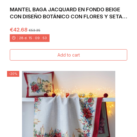
MANTEL BAGA JACQUARD EN FONDO BEIGE
CON DISEÑO BOTÁNICO CON FLORES Y SETAS
- CHILL
€42.68
€53.35
28
d.
15
:
09
:
52
Add to cart
-20%