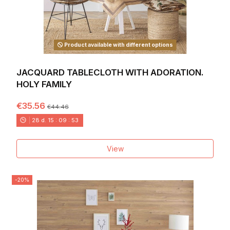
Product available with different options
JACQUARD TABLECLOTH WITH ADORATION.
HOLY FAMILY
€35.56
€44.46
28
d.
15
:
09
:
52
View
-20%