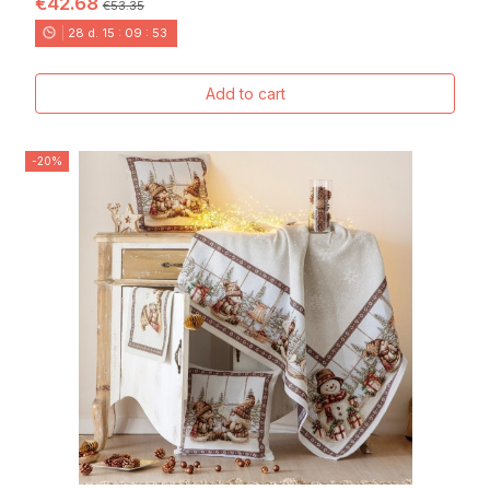
€42.68
€53.35
28
d.
15
:
09
:
52
Add to cart
-20%