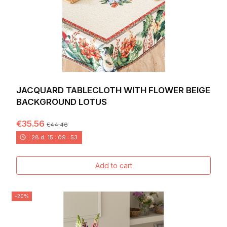
JACQUARD TABLECLOTH WITH FLOWER BEIGE
BACKGROUND LOTUS
€35.56
€44.46
28
d.
15
:
09
:
52
Add to cart
-20%