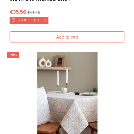
€35.56
€44.46
28
d.
15
:
09
:
52
Add to cart
-20%