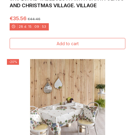
AND CHRISTMAS VILLAGE. VILLAGE
€35.56
€44.46
28
d.
15
:
09
:
52
Add to cart
-20%