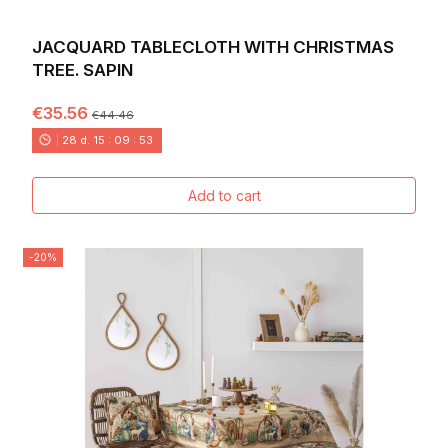
JACQUARD TABLECLOTH WITH CHRISTMAS
TREE. SAPIN
€35.56
€44.46
28
d.
15
:
09
:
52
Add to cart
-20%