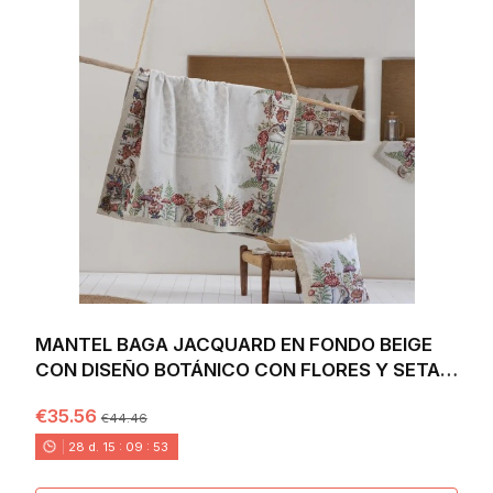
MANTEL BAGA JACQUARD EN FONDO BEIGE
CON DISEÑO BOTÁNICO CON FLORES Y SETAS
- BAGA
€35.56
€44.46
28
d.
15
:
09
:
52