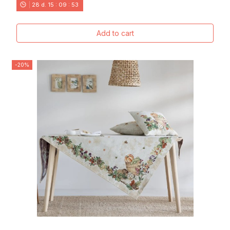
28
d.
15
:
09
:
52
Add to cart
-20%