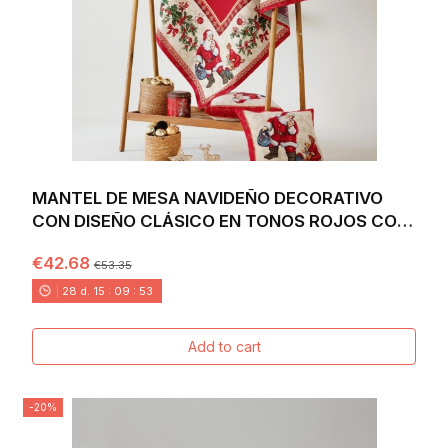
MANTEL DE MESA NAVIDEÑO DECORATIVO
CON DISEÑO CLÁSICO EN TONOS ROJOS CON
MOTIVOS DE...
€42.68
€53.35
28
d.
15
:
09
:
52
Add to cart
-20%