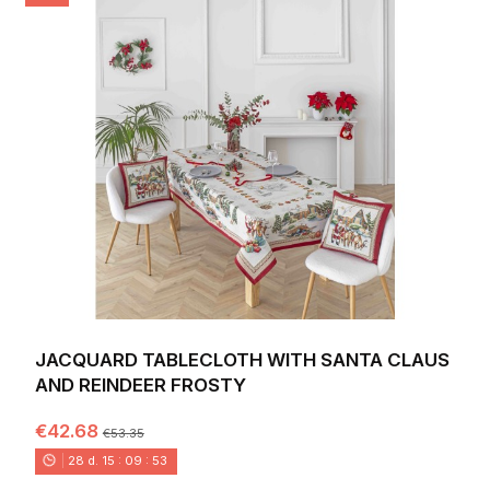
JACQUARD TABLECLOTH WITH SANTA CLAUS
AND REINDEER FROSTY
€42.68
€53.35
28
d.
15
:
09
:
52