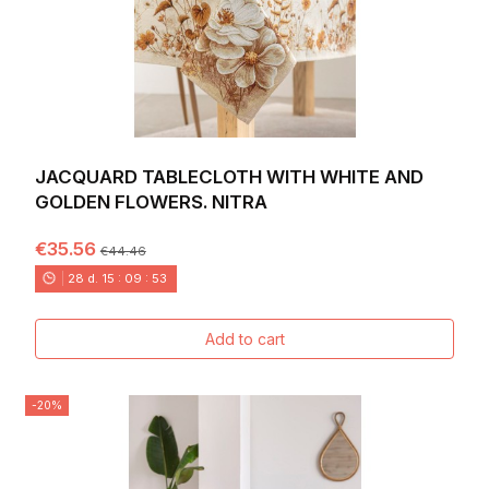
JACQUARD TABLECLOTH WITH WHITE AND
GOLDEN FLOWERS. NITRA
€35.56
€44.46
28
d.
15
:
09
:
52
Add to cart
-20%