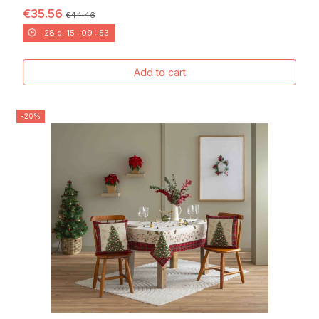
€35.56
€44.46
28
d.
15
:
09
:
52
Add to cart
-20%