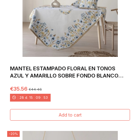
MANTEL ESTAMPADO FLORAL EN TONOS
AZUL Y AMARILLO SOBRE FONDO BLANCO
ROTO - BLAT
€35.56
€44.46
28
d.
15
:
09
:
52
Add to cart
-20%