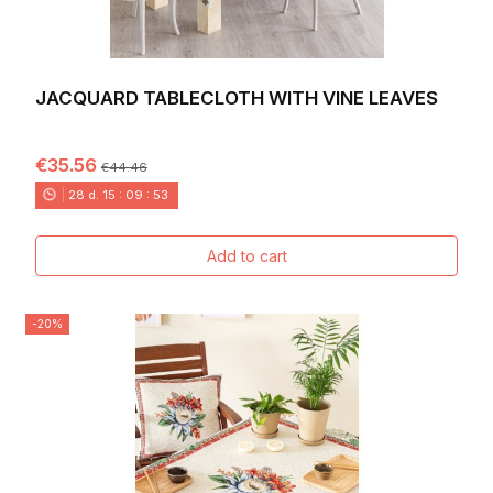
JACQUARD TABLECLOTH WITH VINE LEAVES
€35.56
€44.46
28
d.
15
:
09
:
52
Add to cart
-20%