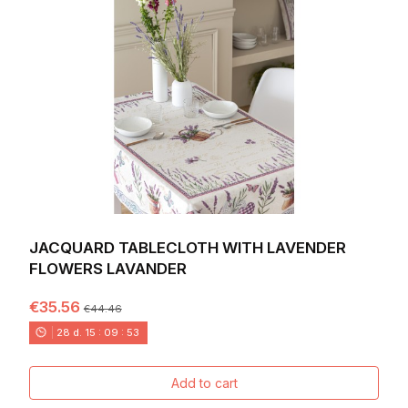
JACQUARD TABLECLOTH WITH LAVENDER
FLOWERS LAVANDER
€35.56
€44.46
28
d.
15
:
09
:
52
Add to cart