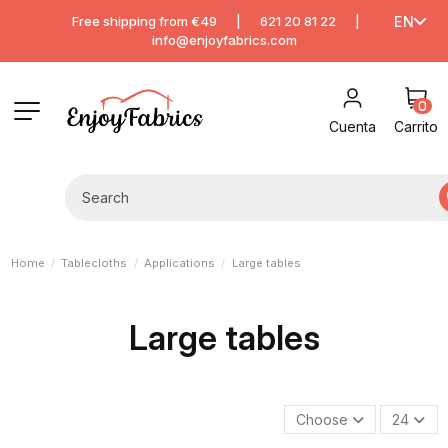
Free shipping from €49
|
621 20 81 22
|
EN
info@enjoyfabrics.com
0
Cuenta
Carrito
Home
Tablecloths
Applications
Large tables
Large tables
Choose
24