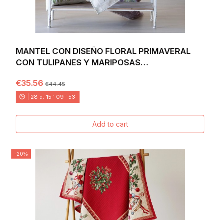
MANTEL CON DISEÑO FLORAL PRIMAVERAL
CON TULIPANES Y MARIPOSAS
MULTICOLORES VIBRANTES...
€35.56
€44.45
28
d.
15
:
09
:
52
Add to cart
-20%