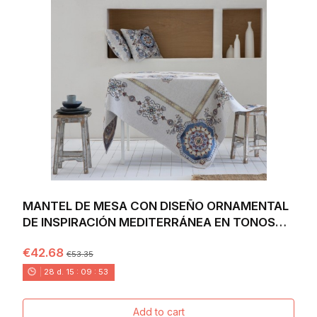
MANTEL DE MESA CON DISEÑO ORNAMENTAL
DE INSPIRACIÓN MEDITERRÁNEA EN TONOS
AZUL, ROJO Y...
€42.68
€53.35
28
d.
15
:
09
:
52
Add to cart