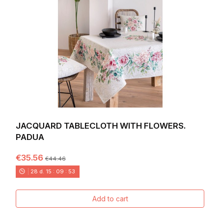
JACQUARD TABLECLOTH WITH FLOWERS.
PADUA
€35.56
€44.46
28
d.
15
:
09
:
52
Add to cart