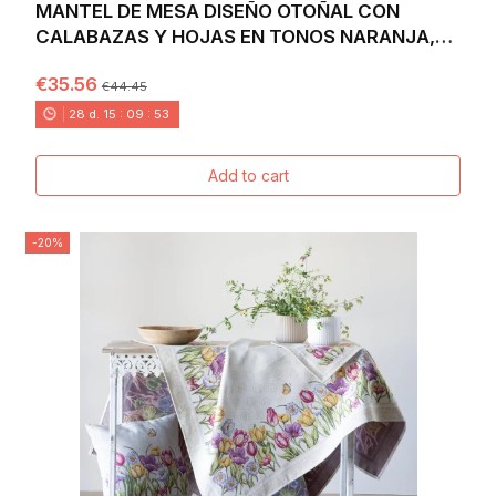
MANTEL DE MESA DISEÑO OTOÑAL CON
CALABAZAS Y HOJAS EN TONOS NARANJA,
MOSTAZA, VERDE Y...
€35.56
€44.45
28
d.
15
:
09
:
52
Add to cart
-20%