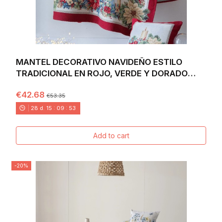
MANTEL DECORATIVO NAVIDEÑO ESTILO
TRADICIONAL EN ROJO, VERDE Y DORADO
SOBRE FONDO BEIGE...
€42.68
€53.35
28
d.
15
:
09
:
52
Add to cart
-20%