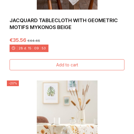
JACQUARD TABLECLOTH WITH GEOMETRIC
MOTIFS MYKONOS BEIGE
€35.56
€44.46
28
d.
15
:
09
:
52
Add to cart
-20%