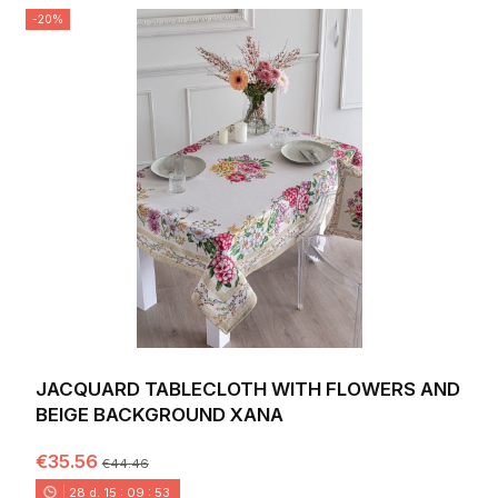
-20%
JACQUARD TABLECLOTH WITH FLOWERS AND
BEIGE BACKGROUND XANA
€35.56
€44.46
28
d.
15
:
09
:
52