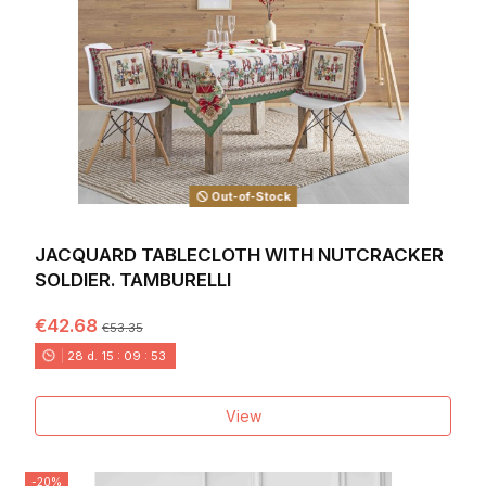
Out-of-Stock
JACQUARD TABLECLOTH WITH NUTCRACKER
SOLDIER. TAMBURELLI
€42.68
€53.35
28
d.
15
:
09
:
52
View
-20%