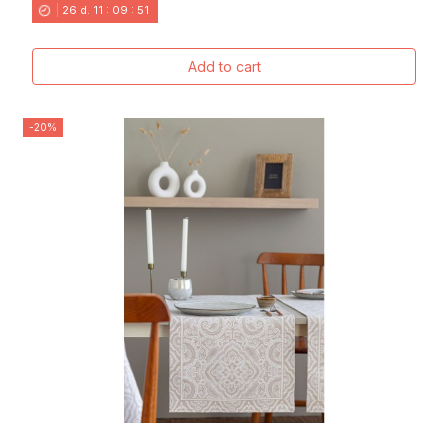
26
d.
11
:
09
:
49
Add to cart
-20%