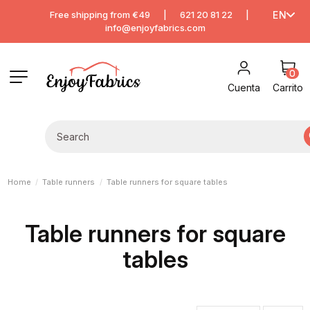
Free shipping from €49
|
621 20 81 22
|
EN
info@enjoyfabrics.com
0
Cuenta
Carrito
Home
Table runners
Table runners for square tables
Table runners for square
tables