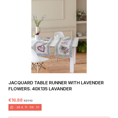
JACQUARD TABLE RUNNER WITH LAVENDER
FLOWERS. 40X135 LAVANDER
€16.88
€21.10
26
d.
11
:
09
:
49