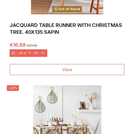
Out-of-Stock
JACQUARD TABLE RUNNER WITH CHRISTMAS
TREE. 40X135 SAPIN
€16.88
€21.10
26
d.
11
:
09
:
49
View
-20%