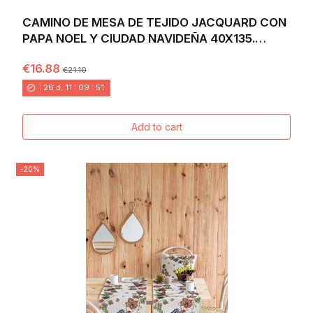
CAMINO DE MESA DE TEJIDO JACQUARD CON
PAPA NOEL Y CIUDAD NAVIDEÑA 40X135.
VILLAGE
€16.88
€21.10
26
d.
11
:
09
:
49
Add to cart
-20%