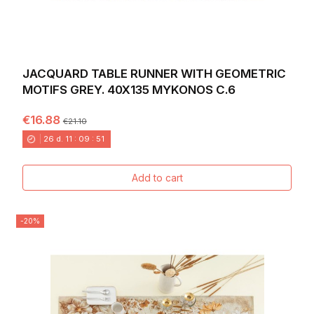
JACQUARD TABLE RUNNER WITH GEOMETRIC
MOTIFS GREY. 40X135 MYKONOS C.6
€16.88
€21.10
26
d.
11
:
09
:
49
Add to cart
-20%