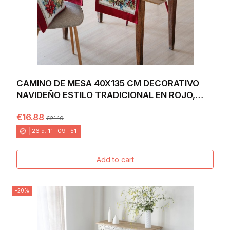
CAMINO DE MESA 40X135 CM DECORATIVO
NAVIDEÑO ESTILO TRADICIONAL EN ROJO,
VERDE Y DORADO...
€16.88
€21.10
26
d.
11
:
09
:
49
Add to cart
-20%