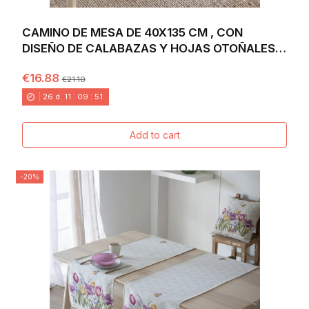
CAMINO DE MESA DE 40X135 CM , CON
DISEÑO DE CALABAZAS Y HOJAS OTOÑALES
EN TONOS CÁLIDOS...
€16.88
€21.10
26
d.
11
:
09
:
49
Add to cart
-20%