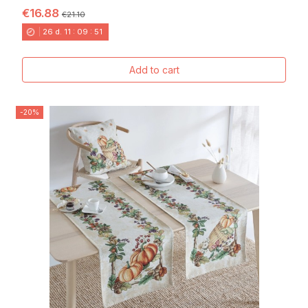
€16.88
€21.10
26
d.
11
:
09
:
49
Add to cart
-20%