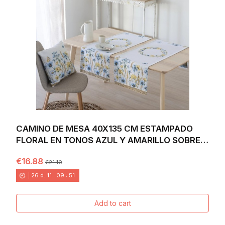
CAMINO DE MESA 40X135 CM ESTAMPADO
FLORAL EN TONOS AZUL Y AMARILLO SOBRE
FONDO BLANCO...
€16.88
€21.10
26
d.
11
:
09
:
49
Add to cart