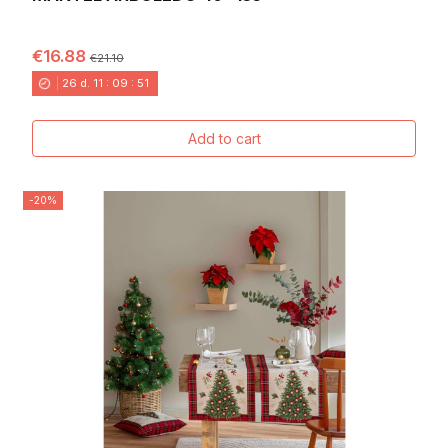
€16.88
€21.10
26
d.
11
:
09
:
49
Add to cart
-20%