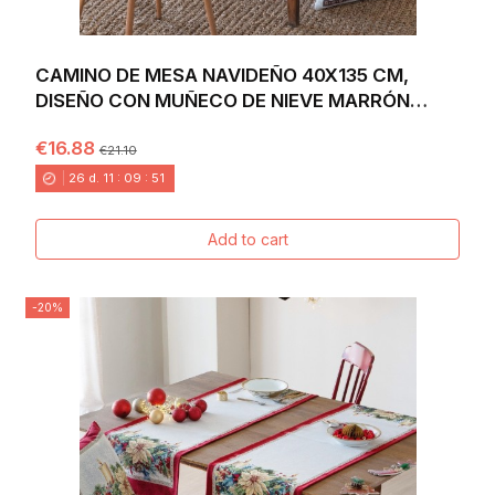
CAMINO DE MESA NAVIDEÑO 40X135 CM,
DISEÑO CON MUÑECO DE NIEVE MARRÓN
SOBRE FONDO...
€16.88
€21.10
26
d.
11
:
09
:
49
Add to cart
-20%