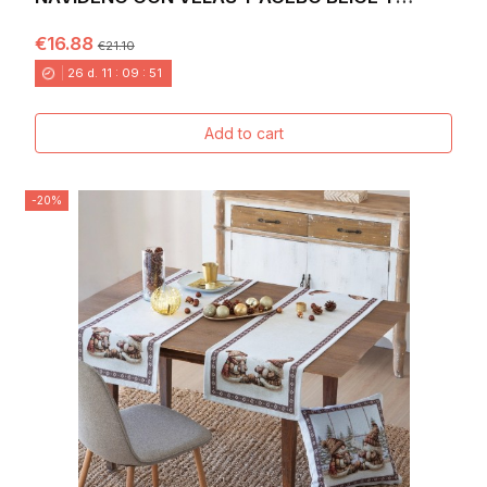
DORADO SOBRE FONDO...
€16.88
€21.10
26
d.
11
:
09
:
49
Add to cart
-20%