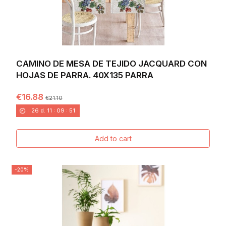
CAMINO DE MESA DE TEJIDO JACQUARD CON
HOJAS DE PARRA. 40X135 PARRA
€16.88
€21.10
26
d.
11
:
09
:
49
Add to cart
-20%