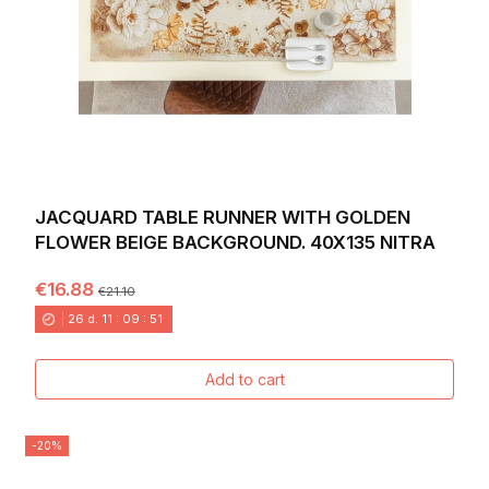
JACQUARD TABLE RUNNER WITH GOLDEN
FLOWER BEIGE BACKGROUND. 40X135 NITRA
€16.88
€21.10
26
d.
11
:
09
:
49
Add to cart
-20%