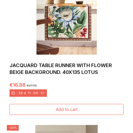
JACQUARD TABLE RUNNER WITH FLOWER
BEIGE BACKGROUND. 40X135 LOTUS
€16.88
€21.10
26
d.
11
:
09
:
49
Add to cart
-20%