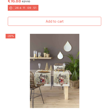
€16.88
€21.10
26
d.
11
:
09
:
49
Add to cart
-20%