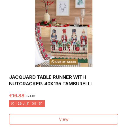
Out-of-Stock
JACQUARD TABLE RUNNER WITH
NUTCRACKER. 40X135 TAMBURELLI
€16.88
€21.10
26
d.
11
:
09
:
49
View