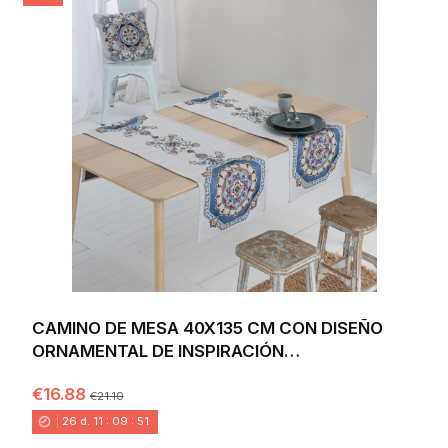
CAMINO DE MESA 40X135 CM CON DISEÑO
ORNAMENTAL DE INSPIRACIÓN
MEDITERRÁNEA EN TONOS...
€16.88
€21.10
26
d.
11
:
09
:
49