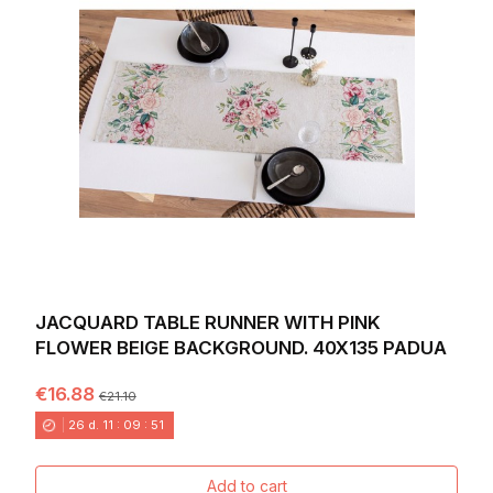
JACQUARD TABLE RUNNER WITH PINK
FLOWER BEIGE BACKGROUND. 40X135 PADUA
€16.88
€21.10
26
d.
11
:
09
:
49
Add to cart