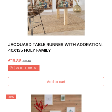
JACQUARD TABLE RUNNER WITH ADORATION.
40X135 HOLY FAMILY
€16.88
€21.10
26
d.
11
:
09
:
49
Add to cart
-20%