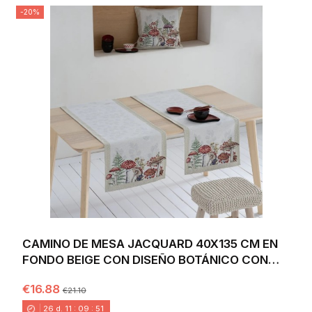
-20%
CAMINO DE MESA JACQUARD 40X135 CM EN
FONDO BEIGE CON DISEÑO BOTÁNICO CON
FLORES Y SETAS...
€16.88
€21.10
26
d.
11
:
09
:
49