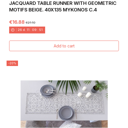
JACQUARD TABLE RUNNER WITH GEOMETRIC
MOTIFS BEIGE. 40X135 MYKONOS C.4
€16.88
€21.10
26
d.
11
:
09
:
49
Add to cart
-20%