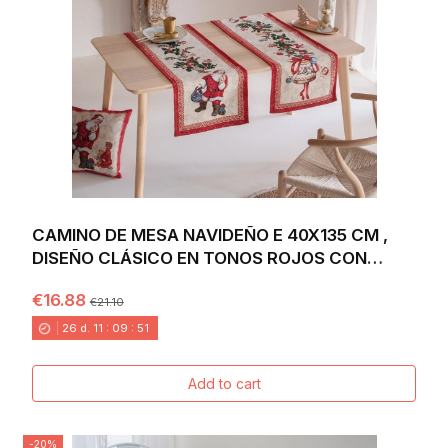
CAMINO DE MESA NAVIDEÑO E 40X135 CM ,
DISEÑO CLÁSICO EN TONOS ROJOS CON
SANTA CLAUS,...
€16.88
€21.10
26
d.
11
:
09
:
49
Add to cart
-20%