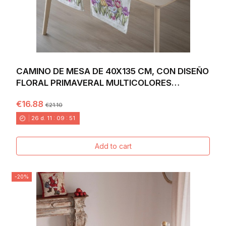
CAMINO DE MESA DE 40X135 CM, CON DISEÑO
FLORAL PRIMAVERAL MULTICOLORES
VIBRANTES SOBRE...
€16.88
€21.10
26
d.
11
:
09
:
49
Add to cart
-20%