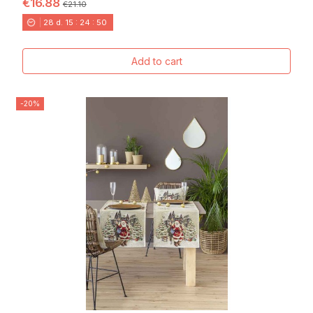
€16.88
€21.10
28
d.
15
:
24
:
49
Add to cart
-20%