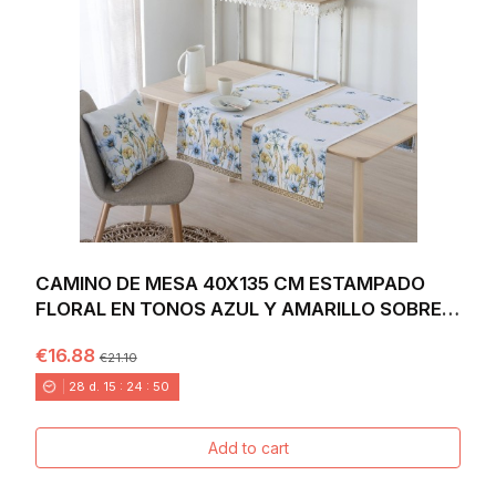
CAMINO DE MESA 40X135 CM ESTAMPADO
FLORAL EN TONOS AZUL Y AMARILLO SOBRE
FONDO BLANCO...
€16.88
€21.10
28
d.
15
:
24
:
49
Add to cart