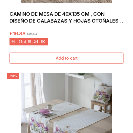
CAMINO DE MESA DE 40X135 CM , CON
DISEÑO DE CALABAZAS Y HOJAS OTOÑALES
EN TONOS CÁLIDOS...
€16.88
€21.10
28
d.
15
:
24
:
48
Add to cart
-20%