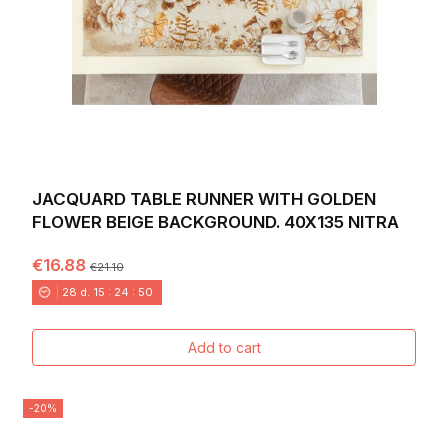
JACQUARD TABLE RUNNER WITH GOLDEN
FLOWER BEIGE BACKGROUND. 40X135 NITRA
€16.88
€21.10
28
d.
15
:
24
:
49
Add to cart
-20%