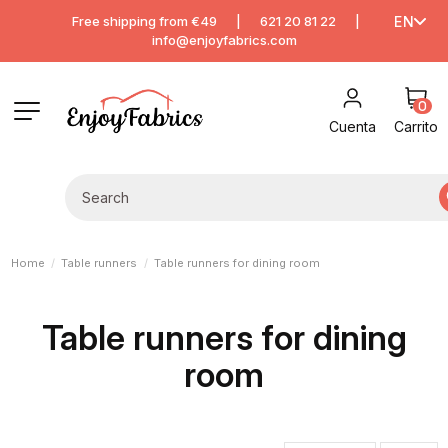
Free shipping from €49
|
621 20 81 22
|
EN
info@enjoyfabrics.com
0
Cuenta
Carrito
Home
Table runners
Table runners for dining room
Table runners for dining
room