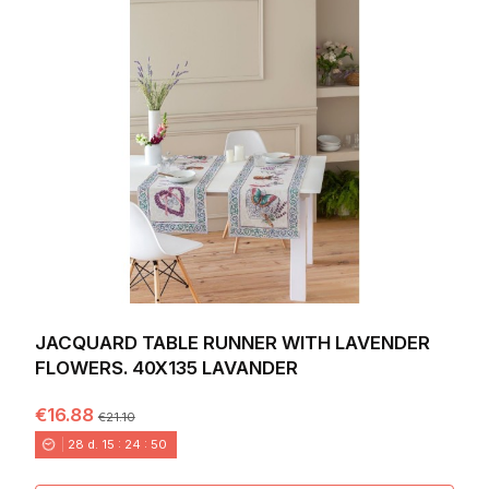
JACQUARD TABLE RUNNER WITH LAVENDER
FLOWERS. 40X135 LAVANDER
€16.88
€21.10
28
d.
15
:
24
:
49