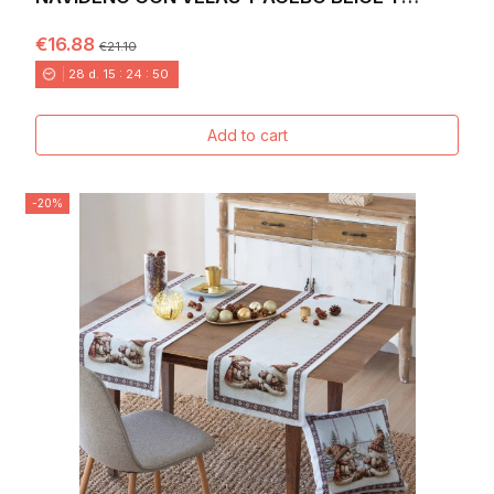
DORADO SOBRE FONDO...
€16.88
€21.10
28
d.
15
:
24
:
48
Add to cart
-20%