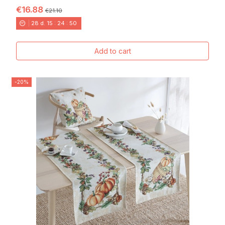
€16.88
€21.10
28
d.
15
:
24
:
48
Add to cart
-20%