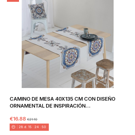
CAMINO DE MESA 40X135 CM CON DISEÑO
ORNAMENTAL DE INSPIRACIÓN
MEDITERRÁNEA EN TONOS...
€16.88
€21.10
28
d.
15
:
24
:
48