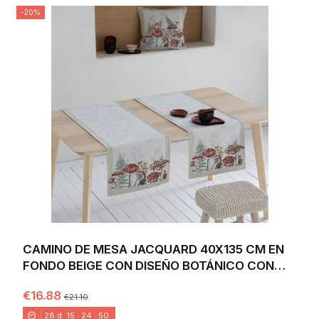
-20%
CAMINO DE MESA JACQUARD 40X135 CM EN
FONDO BEIGE CON DISEÑO BOTÁNICO CON
FLORES Y SETAS...
€16.88
€21.10
28
d.
15
:
24
:
49