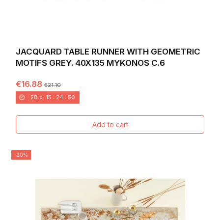
JACQUARD TABLE RUNNER WITH GEOMETRIC
MOTIFS GREY. 40X135 MYKONOS C.6
€16.88
€21.10
28
d.
15
:
24
:
49
Add to cart
-20%