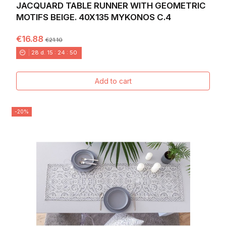
JACQUARD TABLE RUNNER WITH GEOMETRIC
MOTIFS BEIGE. 40X135 MYKONOS C.4
€16.88
€21.10
28
d.
15
:
24
:
49
Add to cart
-20%