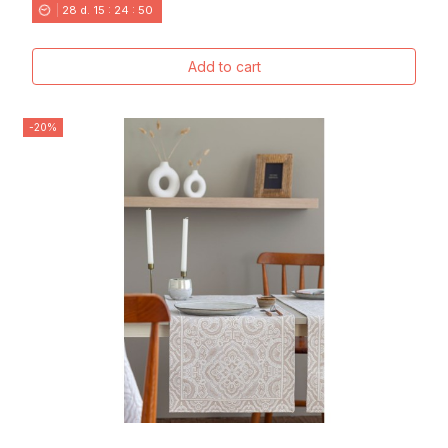
28
d.
15
:
24
:
49
Add to cart
-20%