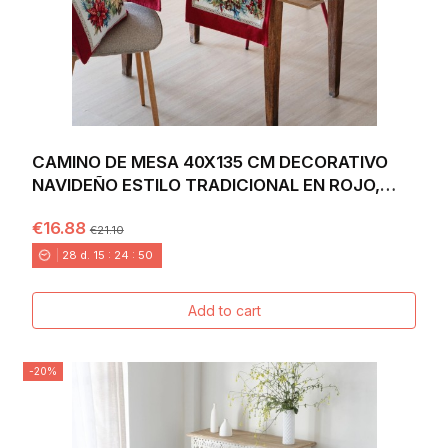
CAMINO DE MESA 40X135 CM DECORATIVO
NAVIDEÑO ESTILO TRADICIONAL EN ROJO,
VERDE Y DORADO...
€16.88
€21.10
28
d.
15
:
24
:
49
Add to cart
-20%