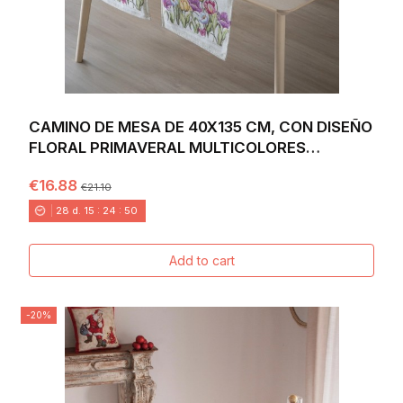
CAMINO DE MESA DE 40X135 CM, CON DISEÑO
FLORAL PRIMAVERAL MULTICOLORES
VIBRANTES SOBRE...
€16.88
€21.10
28
d.
15
:
24
:
48
Add to cart
-20%