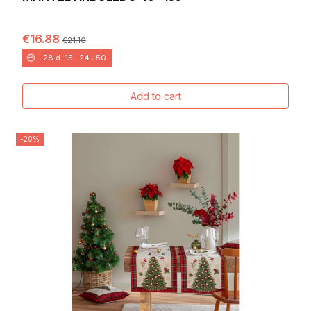
€16.88
€21.10
28
d.
15
:
24
:
49
Add to cart
-20%