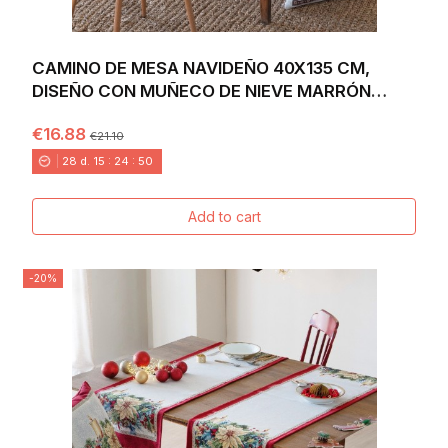
CAMINO DE MESA NAVIDEÑO 40X135 CM,
DISEÑO CON MUÑECO DE NIEVE MARRÓN
SOBRE FONDO...
€16.88
€21.10
28
d.
15
:
24
:
49
Add to cart
-20%