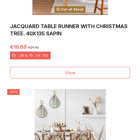
Out-of-Stock
JACQUARD TABLE RUNNER WITH CHRISTMAS
TREE. 40X135 SAPIN
€16.88
€21.10
28
d.
15
:
24
:
49
View
-20%