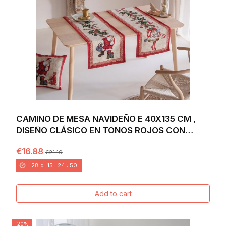
CAMINO DE MESA NAVIDEÑO E 40X135 CM ,
DISEÑO CLÁSICO EN TONOS ROJOS CON
SANTA CLAUS,...
€16.88
€21.10
28
d.
15
:
24
:
48
Add to cart
-20%