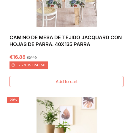
CAMINO DE MESA DE TEJIDO JACQUARD CON
HOJAS DE PARRA. 40X135 PARRA
€16.88
€21.10
28
d.
15
:
24
:
49
Add to cart
-20%