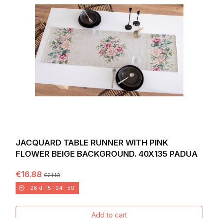
JACQUARD TABLE RUNNER WITH PINK
FLOWER BEIGE BACKGROUND. 40X135 PADUA
€16.88
€21.10
28
d.
15
:
24
:
49
Add to cart