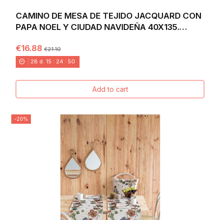
CAMINO DE MESA DE TEJIDO JACQUARD CON
PAPA NOEL Y CIUDAD NAVIDEÑA 40X135.
VILLAGE
€16.88
€21.10
28
d.
15
:
24
:
49
Add to cart
-20%