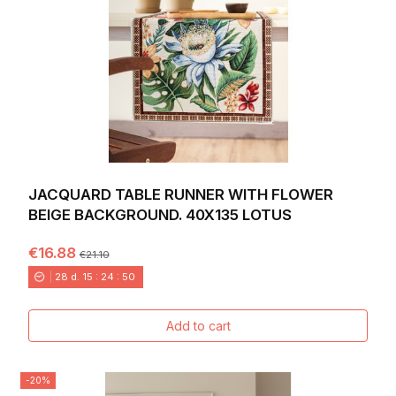
JACQUARD TABLE RUNNER WITH FLOWER
BEIGE BACKGROUND. 40X135 LOTUS
€16.88
€21.10
28
d.
15
:
24
:
49
Add to cart
-20%