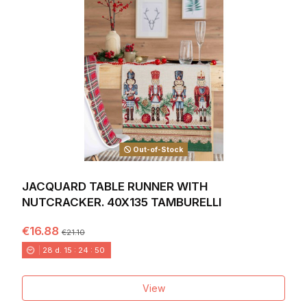
Out-of-Stock
JACQUARD TABLE RUNNER WITH
NUTCRACKER. 40X135 TAMBURELLI
€16.88
€21.10
28
d.
15
:
24
:
49
View