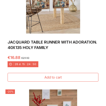
JACQUARD TABLE RUNNER WITH ADORATION.
40X135 HOLY FAMILY
€16.88
€21.10
28
d.
15
:
24
:
49
Add to cart
-20%